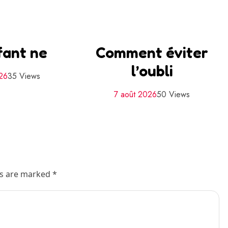
fant ne
Comment éviter
l’oubli
26
35 Views
7 août 2026
50 Views
ds are marked *