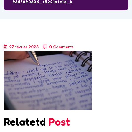
9355090806_f5221afc1a_k
27 février 2023
0 Comments
Relatetd
Post