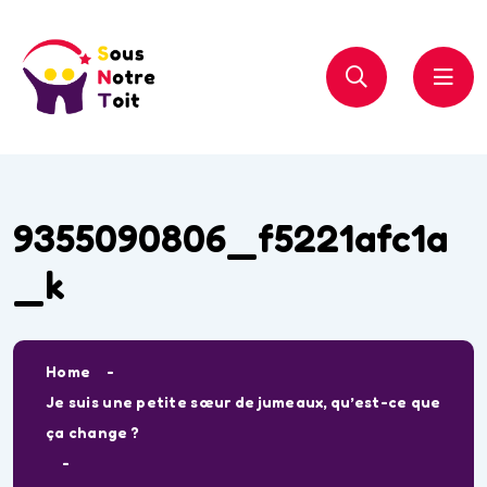
9355090806_f5221afc1a
_k
Home
Je suis une petite sœur de jumeaux, qu’est-ce que
ça change ?