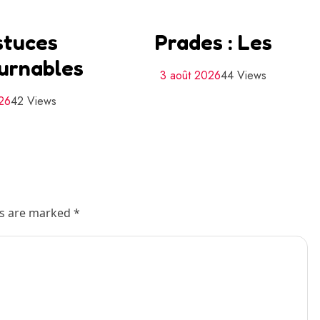
stuces
Prades : Les
urnables
3 août 2026
44 Views
026
42 Views
ds are marked *