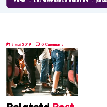
Home
Les méthodes d’épilation
pass
3 mai 2019
0 Comments
Relatetd
Post