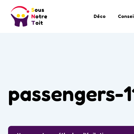
Déco
Consei
passengers-