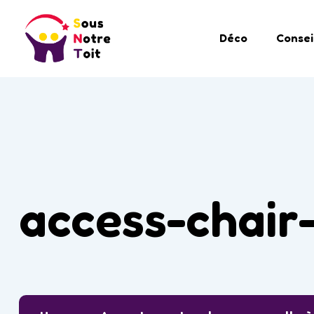
Déco
Consei
access-chai