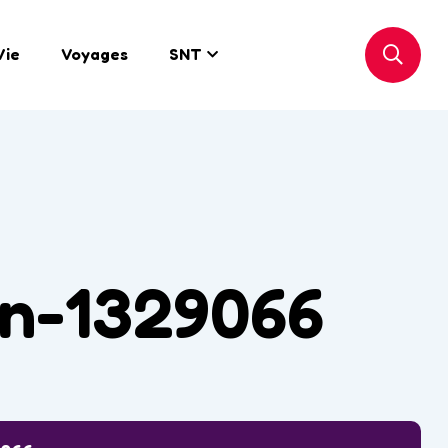
Vie
Voyages
SNT
on-1329066