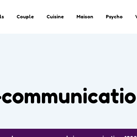
ls
Couple
Cuisine
Maison
Psycho
r-communicati