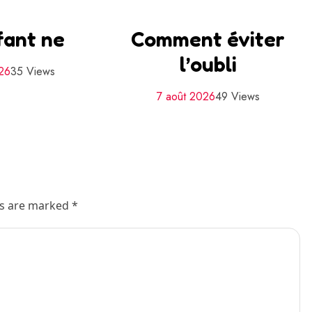
fant ne
Comment éviter
l’oubli
26
35 Views
7 août 2026
49 Views
ds are marked *