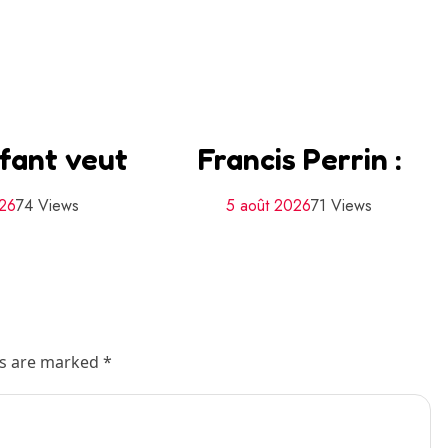
fant veut
Francis Perrin :
026
74 Views
5 août 2026
71 Views
ds are marked *