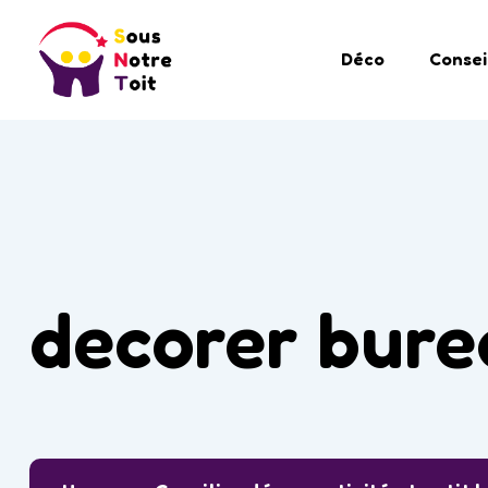
Déco
Consei
decorer bure