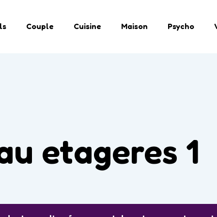
ls
Couple
Cuisine
Maison
Psycho
au etageres 1