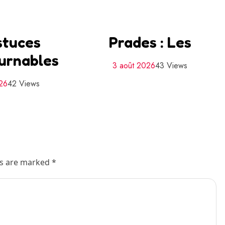
stuces
Prades : Les
urnables
3 août 2026
43 Views
026
42 Views
ds are marked *