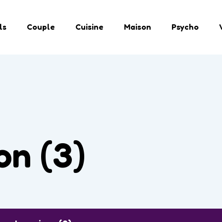
ls
Couple
Cuisine
Maison
Psycho
on (3)