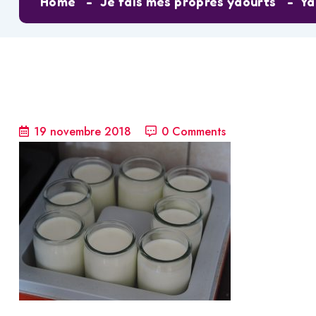
Home
Je fais mes propres yaourts
Ya
19 novembre 2018
0 Comments