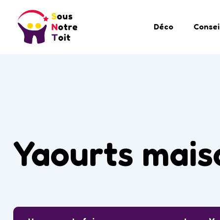
Déco
Consei
Yaourts mais