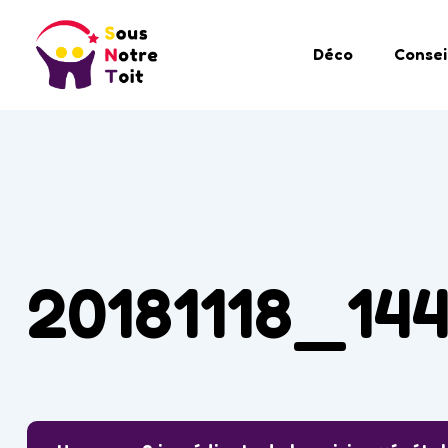
Déco
Consei
20181118_14