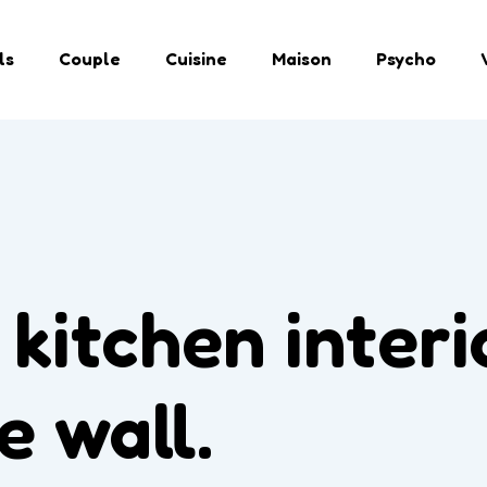
ls
Couple
Cuisine
Maison
Psycho
kitchen interi
e wall.