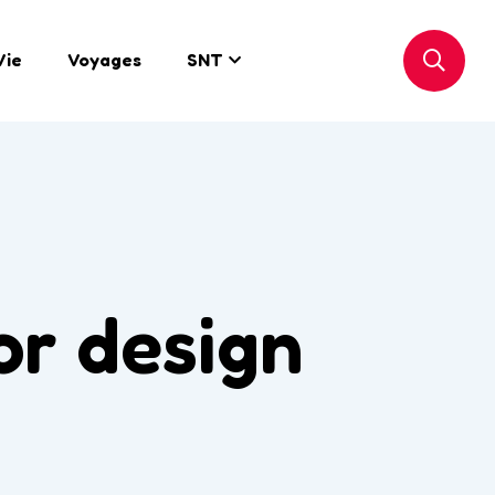
Vie
Voyages
SNT
or design