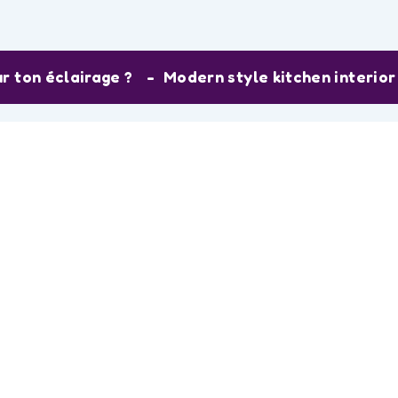
ur ton éclairage ?
Modern style kitchen interior 