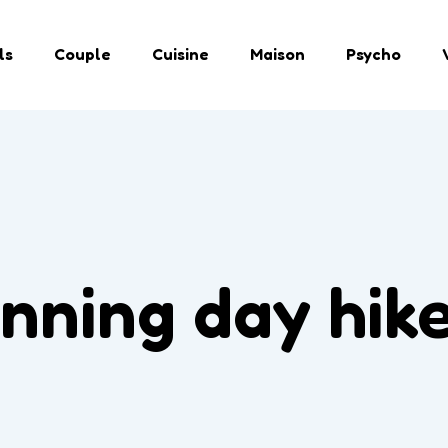
ls
Couple
Cuisine
Maison
Psycho
inning day hik