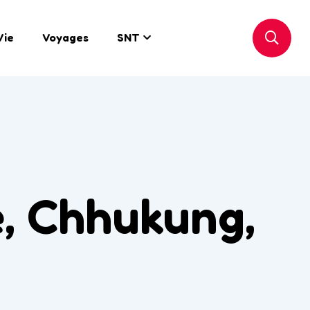
Vie
Voyages
SNT
e, Chhukung,