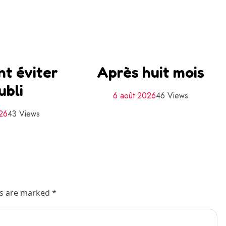
t éviter
Après huit mois
ubli
6 août 2026
46 Views
26
43 Views
ds are marked *