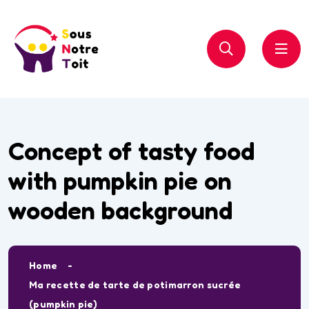
Concept of tasty food
with pumpkin pie on
wooden background
Home
Ma recette de tarte de potimarron sucrée
(pumpkin pie)