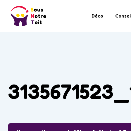
Déco
Consei
3135671523_1