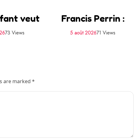
fant veut
Francis Perrin :
026
73 Views
5 août 2026
71 Views
ds are marked *