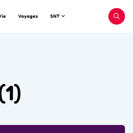
Vie
Voyages
SNT
(1)