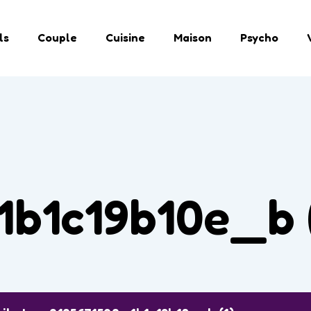
ls
Couple
Cuisine
Maison
Psycho
b1c19b10e_b 