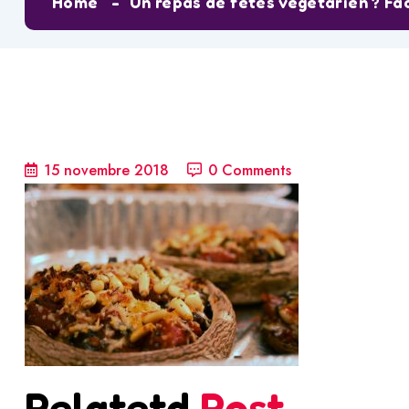
Home
Un repas de fêtes végétarien ? Fac
15 novembre 2018
0 Comments
Relatetd
Post