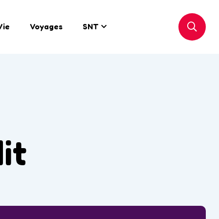
Vie
Voyages
SNT
it