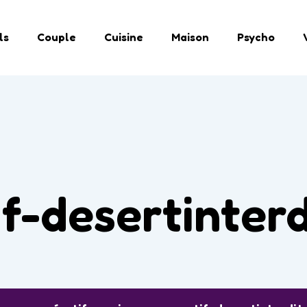
ls
Couple
Cuisine
Maison
Psycho
f-desertinterd