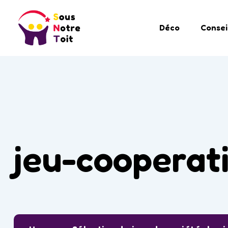
Déco
Consei
jeu-cooperati