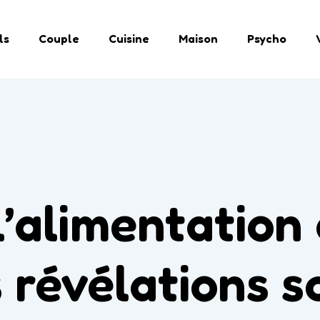
ls
Couple
Cuisine
Maison
Psycho
’alimentation 
es révélations s