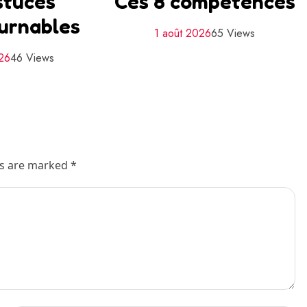
stuces
Ces 8 compétences
urnables
1 août 2026
65 Views
026
46 Views
ds are marked *