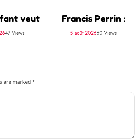
fant veut
Francis Perrin :
026
47 Views
5 août 2026
60 Views
ds are marked *