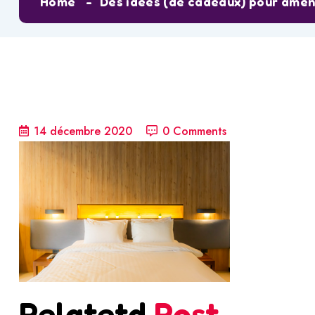
Home
Des idées (de cadeaux) pour amén
14 décembre 2020
0 Comments
Relatetd
Post