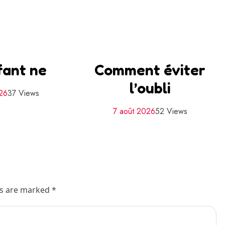
fant ne
Comment éviter
l’oubli
026
37 Views
7 août 2026
52 Views
ds are marked *