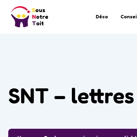
Déco
Consei
SNT – lettres