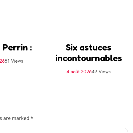
 Perrin :
Six astuces
incontournables
026
51 Views
4 août 2026
49 Views
ds are marked *