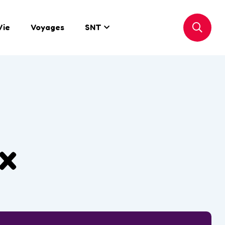
Vie
Voyages
SNT
ox