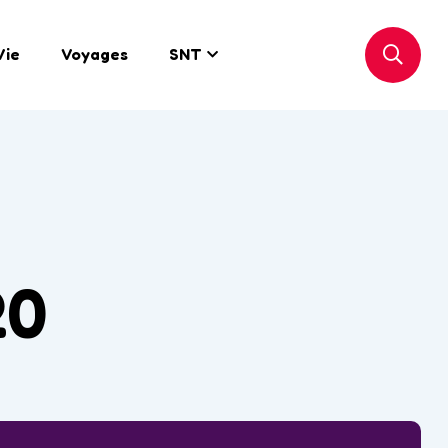
Vie
Voyages
SNT
20