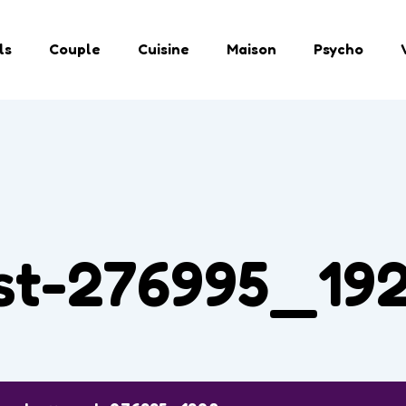
ls
Couple
Cuisine
Maison
Psycho
st-276995_19