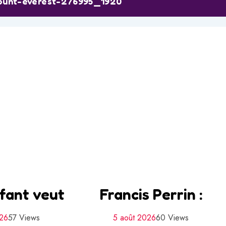
unt-everest-276995_1920
fant veut
Francis Perrin :
026
57 Views
5 août 2026
60 Views