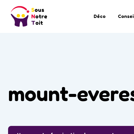
Déco
Consei
mount-evere