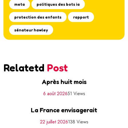
meta
politiques des bots ia
protection des enfants
rapport
sénateur hawley
Relatetd
Post
Après huit mois
6 août 2026
51 Views
La France envisagerait
22 juillet 2026
138 Views