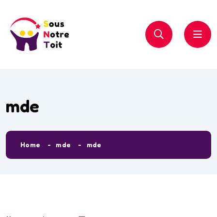
mde
Home
mde
mde