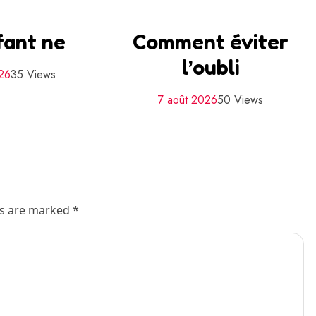
fant ne
Comment éviter
l’oubli
26
35 Views
7 août 2026
50 Views
ds are marked *