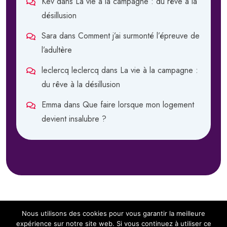
Kev
dans
La vie à la campagne : du rêve à la
désillusion
Sara
dans
Comment j’ai surmonté l’épreuve de
l’adultère
leclercq leclercq
dans
La vie à la campagne :
du rêve à la désillusion
Emma
dans
Que faire lorsque mon logement
devient insalubre ?
Nous utilisons des cookies pour vous garantir la meilleure
expérience sur notre site web. Si vous continuez à utiliser ce