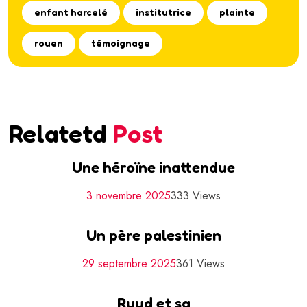
enfant harcelé
institutrice
plainte
rouen
témoignage
Relatetd
Post
Une héroïne inattendue
3 novembre 2025
333 Views
Un père palestinien
29 septembre 2025
361 Views
Ruud et sa