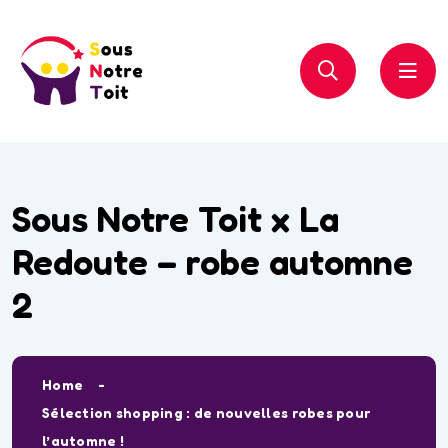
Sous Notre Toit x La
Redoute – robe automne
2
Home
Sélection shopping : de nouvelles robes pour
l’automne !