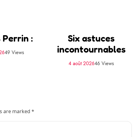
 Perrin :
Six astuces
incontournables
026
49 Views
4 août 2026
46 Views
ds are marked *