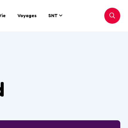
Vie
Voyages
SNT
d