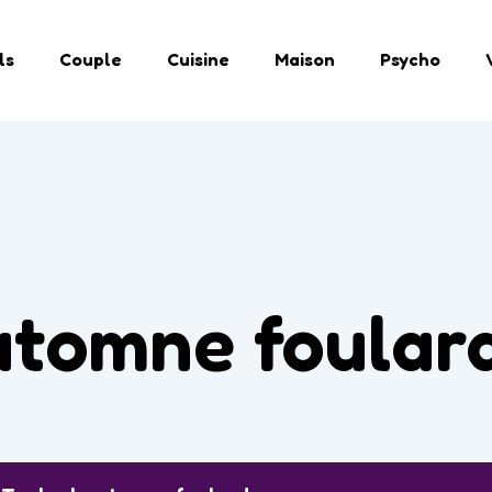
ls
Couple
Cuisine
Maison
Psycho
utomne foular