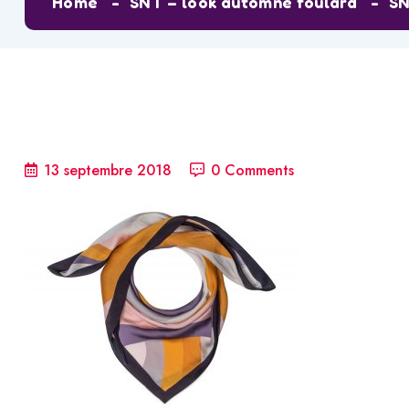
Home
SNT – look automne foulard
SN
13 septembre 2018
0 Comments