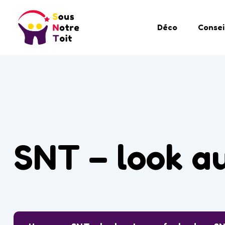
Déco
Consei
SNT – look a