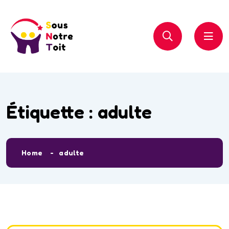
Étiquette :
adulte
Home
adulte