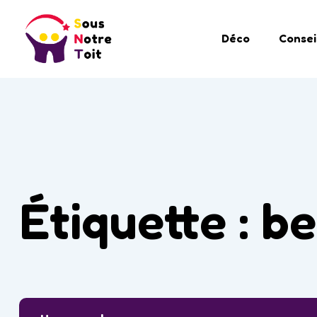
Déco
Consei
Étiquette :
be