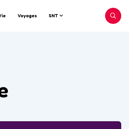
Vie
Voyages
SNT
e