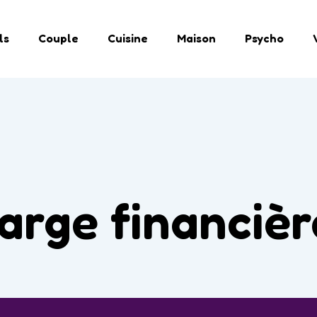
ls
Couple
Cuisine
Maison
Psycho
arge financièr