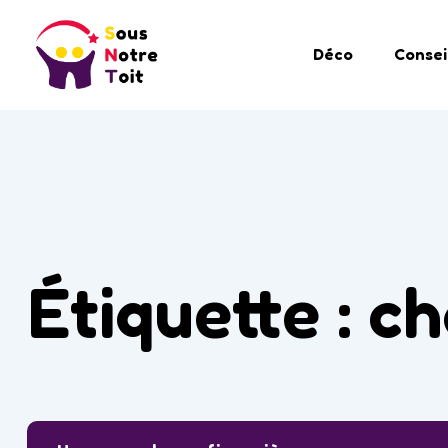
Déco
Consei
Étiquette :
ch