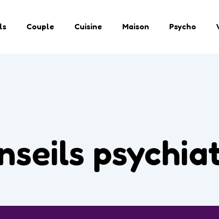
ls
Couple
Cuisine
Maison
Psycho
nseils psychia