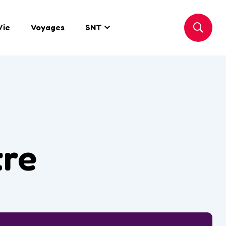
Vie
Voyages
SNT
tre