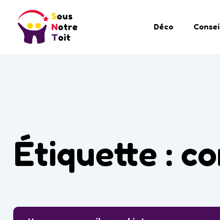
Déco
Consei
Étiquette :
co