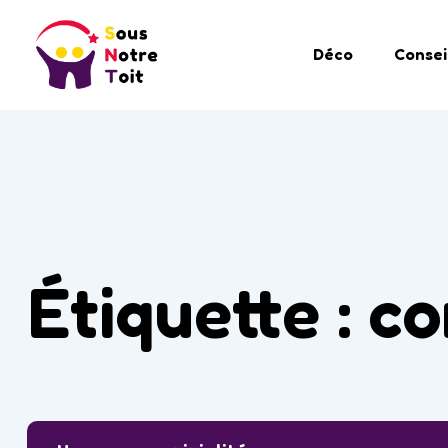
Déco
Consei
Étiquette :
co