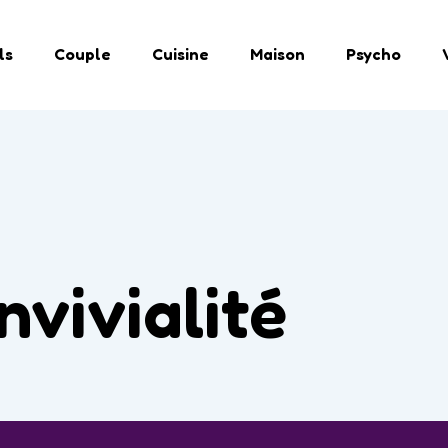
ls
Couple
Cuisine
Maison
Psycho
nvivialité