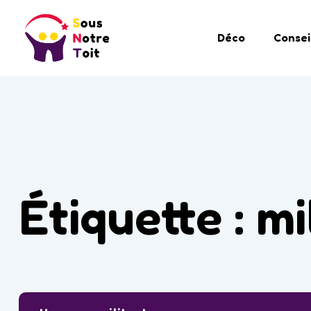
Déco
Consei
Étiquette :
mi