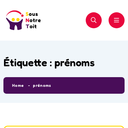
Étiquette :
prénoms
Home
prénoms