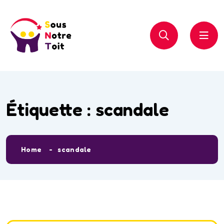
Étiquette :
scandale
Home
scandale