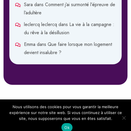
Sara
dans
Comment j’ai surmonté l’épreuve de
l’adultère
leclercq leclercq
dans
La vie à la campagne :
du rêve à la désillusion
Emma
dans
Que faire lorsque mon logement
devient insalubre ?
Nous utilisons des cookies pour vous garantir la meilleure
expérience sur notre site web. Si vous continuez à utiliser ce
site, nous supposerons que vous en êtes satisfait.
Copyright 2024
Sous Notre Toit.
All Rights Reserved
Ok