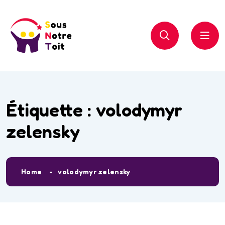
Étiquette :
volodymyr
zelensky
Home
volodymyr zelensky