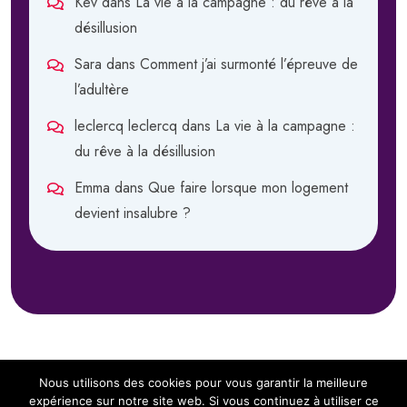
Kev
dans
La vie à la campagne : du rêve à la
désillusion
Sara
dans
Comment j’ai surmonté l’épreuve de
l’adultère
leclercq leclercq
dans
La vie à la campagne :
du rêve à la désillusion
Emma
dans
Que faire lorsque mon logement
devient insalubre ?
Nous utilisons des cookies pour vous garantir la meilleure
expérience sur notre site web. Si vous continuez à utiliser ce