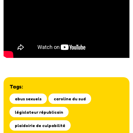
Tags:
abus sexuels
caroline du sud
législateur républicain
plaidoirie de culpabilité