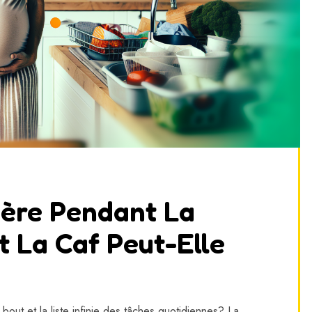
gère Pendant La
 La Caf Peut-Elle
t bout et la liste infinie des tâches quotidiennes? La