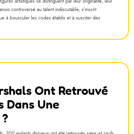
res artistiques se distinguent par leur originalité, leur
nois controversé au talent indiscutable, s’inscrit
e à bousculer les codes établis et à susciter des
shals Ont Retrouvé
s Dans Une
 ?
, 200 enfants disparus ont été retrouvés sains et saufs.