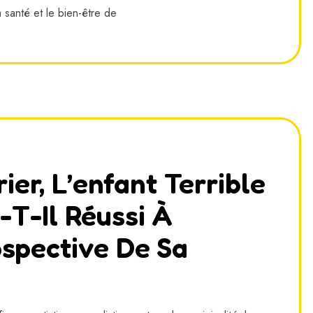
 santé et le bien-être de
er, L’enfant Terrible
-T-Il Réussi À
spective De Sa