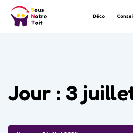
Déco
Consei
Jour :
3 juill