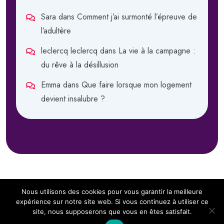
Sara
dans
Comment j’ai surmonté l’épreuve de
l’adultère
leclercq leclercq
dans
La vie à la campagne :
du rêve à la désillusion
Emma
dans
Que faire lorsque mon logement
devient insalubre ?
Nous utilisons des cookies pour vous garantir la meilleure
expérience sur notre site web. Si vous continuez à utiliser ce
site, nous supposerons que vous en êtes satisfait.
Copyright 2024
Sous Notre Toit.
All Rights Reserved