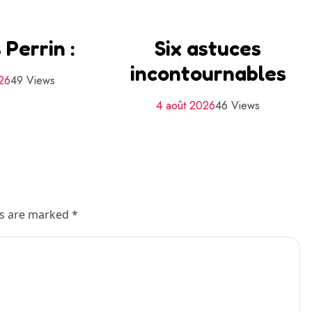
 Perrin :
Six astuces
incontournables
026
49 Views
4 août 2026
46 Views
ds are marked *