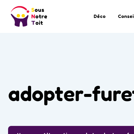
Déco
Consei
adopter-fure