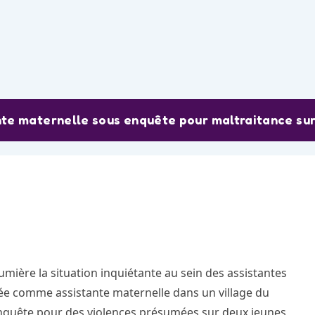
nte maternelle sous enquête pour maltraitance su
mière la situation inquiétante au sein des assistantes
e comme assistante maternelle dans un village du
enquête pour des violences présumées sur deux jeunes