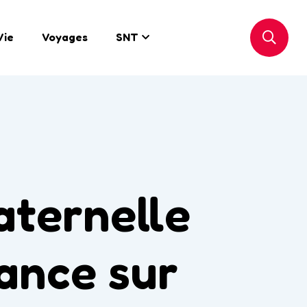
Vie
Voyages
SNT
aternelle
ance sur