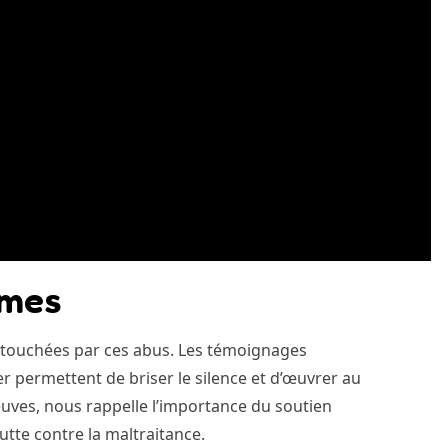
imes
les touchées par ces abus. Les témoignages
permettent de briser le silence et d’œuvrer au
euves, nous rappelle l’importance du soutien
tte contre la maltraitance.