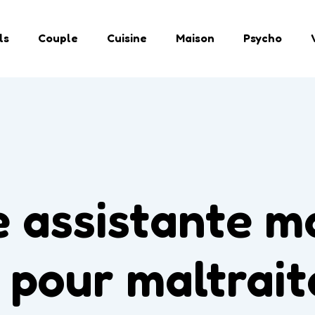
ls
Couple
Cuisine
Maison
Psycho
e assistante m
 pour maltrait