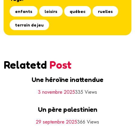
enfants
loisirs
québec
ruelles
terrain de jeu
Relatetd
Post
Une héroïne inattendue
3 novembre 2025
335 Views
Un père palestinien
29 septembre 2025
366 Views