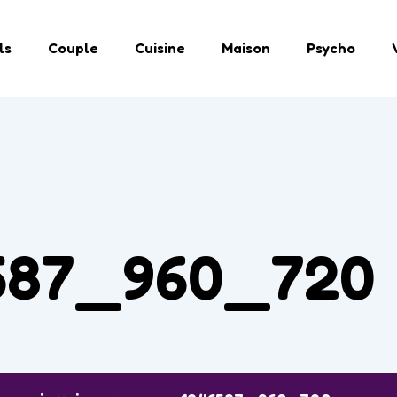
ls
Couple
Cuisine
Maison
Psycho
587_960_720