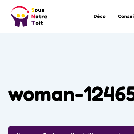
Déco
Consei
woman-1246