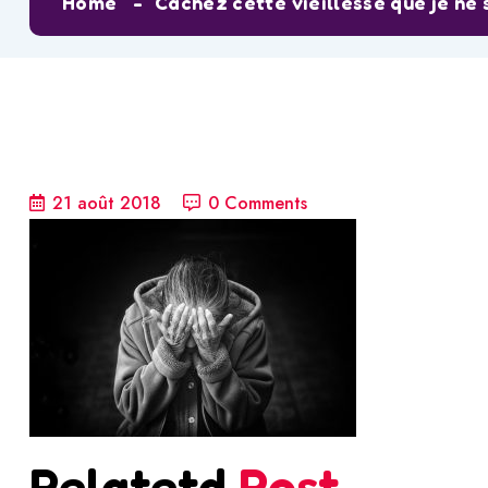
Home
Cachez cette vieillesse que je ne 
21 août 2018
0 Comments
Relatetd
Post