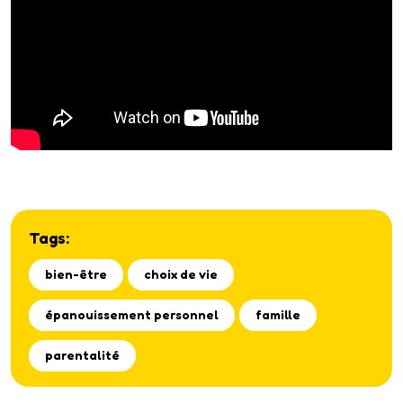
Tags:
bien-être
choix de vie
épanouissement personnel
famille
parentalité