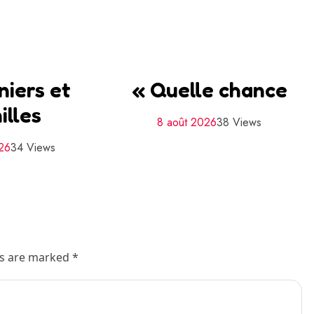
niers et
« Quelle chance
illes
8 août 2026
38 Views
026
34 Views
ds are marked *