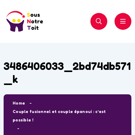
3486406033_2bd74db571
_k
Home
Couple fusionnel et couple épanoui : c’est
possible !