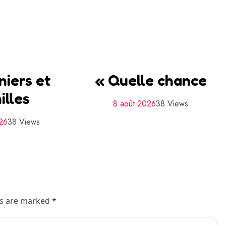
niers et
« Quelle chance
illes
8 août 2026
38 Views
026
38 Views
ds are marked *