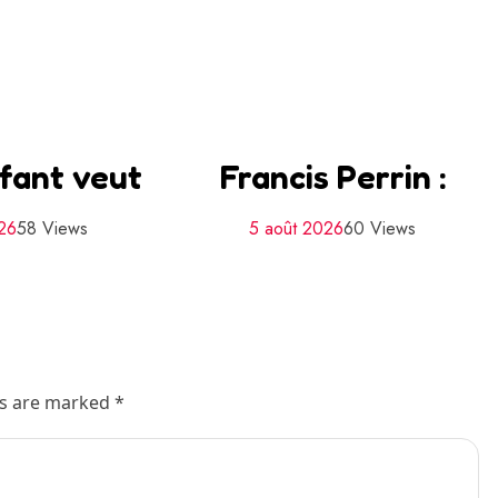
fant veut
Francis Perrin :
026
58 Views
5 août 2026
60 Views
ds are marked *