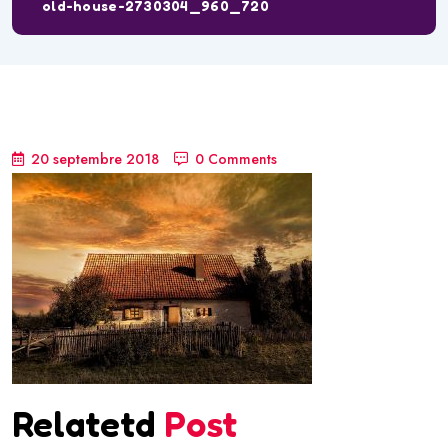
old-house-2730304_960_720
20 septembre 2018
0 Comments
Relatetd
Post