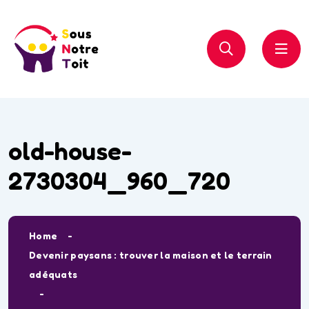
old-house-
2730304_960_720
Home
Devenir paysans : trouver la maison et le terrain
adéquats