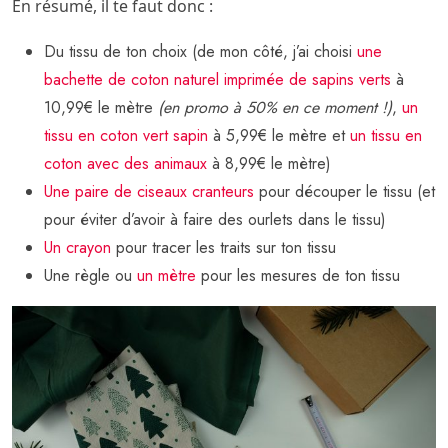
En résumé, il te faut donc :
Du tissu de ton choix (de mon côté, j’ai choisi
une
bachette de coton naturel imprimée de sapins verts
à
10,99€ le mètre
(en promo à 50% en ce moment !)
,
un
tissu en coton vert sapin
à 5,99€ le mètre et
un tissu en
coton avec des animaux
à 8,99€ le mètre)
Une paire de ciseaux cranteurs
pour découper le tissu (et
pour éviter d’avoir à faire des ourlets dans le tissu)
Un crayon
pour tracer les traits sur ton tissu
Une règle ou
un mètre
pour les mesures de ton tissu