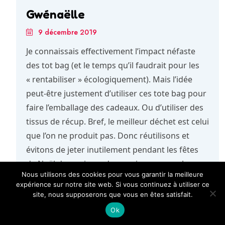
Gwénaëlle
9 décembre 2019
Je connaissais effectivement l’impact néfaste
des tot bag (et le temps qu’il faudrait pour les
« rentabiliser » écologiquement). Mais l’idée
peut-être justement d’utiliser ces tote bag pour
faire l’emballage des cadeaux. Ou d’utiliser des
tissus de récup. Bref, le meilleur déchet est celui
que l’on ne produit pas. Donc réutilisons et
évitons de jeter inutilement pendant les fêtes
de Noël du papier cadeau qui ne se recycle pas
Nous utilisons des cookies pour vous garantir la meilleure
du tout ! ? Et je suis d’accord avec toi pour les
expérience sur notre site web. Si vous continuez à utiliser ce
cadeaux immatériels.. mais ce n’est pas
site, nous supposerons que vous en êtes satisfait.
toujours facile à appliquer.
Ok