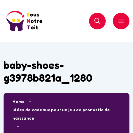
baby-shoes-
g3978b821a_1280
Home
Idées de cadeaux pour un jeu de pronostic de
naissance