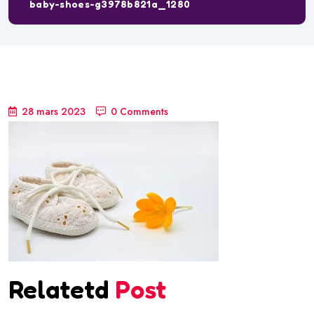
baby-shoes-g3978b821a_1280
28 mars 2023
0 Comments
Relatetd
Post