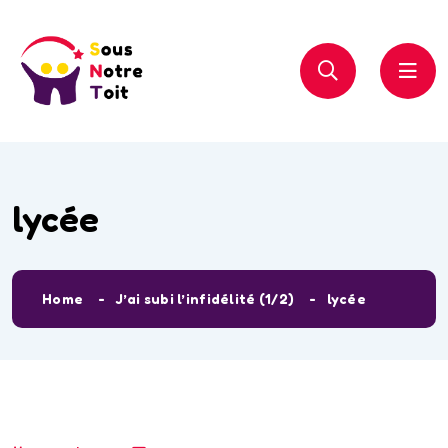
lycée
Home
J’ai subi l’infidélité (1/2)
lycée