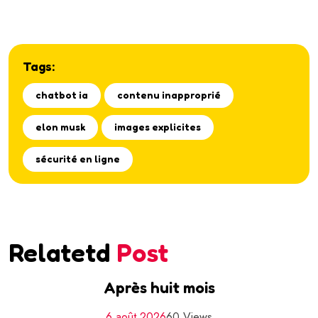
Tags:
chatbot ia
contenu inapproprié
elon musk
images explicites
sécurité en ligne
Relatetd
Post
Après huit mois
6 août 2026
60 Views